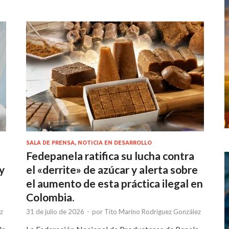
SALA DE PRENSA, NOTICIA EN DESARROLLO
Fedepanela ratifica su lucha contra
y
el «derrite» de azúcar y alerta sobre
el aumento de esta práctica ilegal en
Colombia.
z
31 de julio de 2026
-
por
Tito Marino Rodriguez González